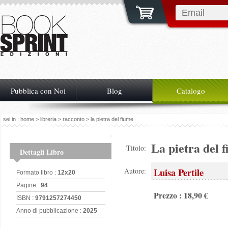
Pubblica con Noi
Blog
Catalogo
sei in :
home
>
libreria
>
racconto
> la pietra del fiume
La pietra del 
Titolo:
Dettagli Libro
Luisa Pertile
Autore:
Formato libro :
12x20
Pagine :
94
Prezzo : 18,90 €
ISBN :
9791257274450
Anno di pubblicazione :
2025