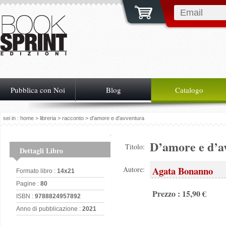
Pubblica con Noi
Blog
Catalogo
sei in :
home
>
libreria
>
racconto
> d'amore e d'avventura
D’amore e d’a
Titolo:
Dettagli Libro
Agata Bonanno
Autore:
Formato libro :
14x21
Pagine :
80
Prezzo : 15,90 €
ISBN :
9788824957892
Anno di pubblicazione :
2021